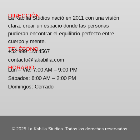
DIRECCIÓN
La Kabilia Studios nació en 2011 con una visión
clara: crear un espacio donde las personas
pudieran encontrar el equilibrio perfecto entre
cuerpo y mente.
TELÉFONO
+52 999 123 4567
contacto@lakabilia.com
HORARIO
Lun – Vie: 7:00 AM – 9:00 PM
Sábados: 8:00 AM – 2:00 PM
Domingos: Cerrado
© 2025 La Kabilia Studios. Todos los derechos reservados.