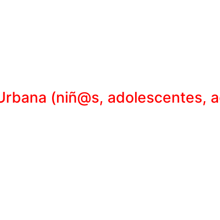
Clases presenciales:
Ver horarios
ue busca la libertad de expresión y rompe con las rigideces
 movimiento y la conexión mente-cuerpo para transmitir emoc
ersas, valora la improvisación y trabaja elementos como la
torso y pelvis, a menudo bailando descalzos.
ra explorar movimientos más auténticos y personales, permit
vedad y el peso del cuerpo, con movimientos que exploran la
municar sentimientos, ideas abstractas y críticas sociales
la política o la naturaleza humana.
roles tradicionales de género y las narrativas lineales del