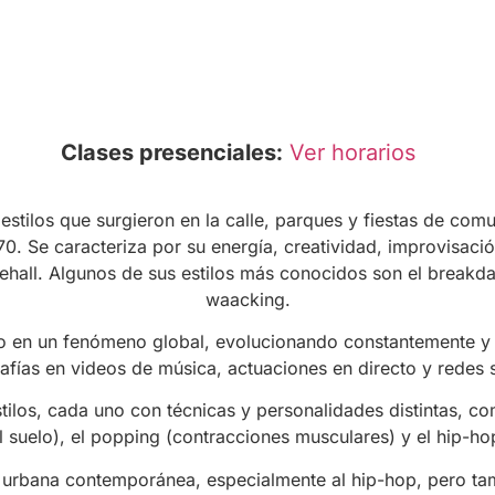
a, se basa en técnicas desarrolladas por pioneros como Ma
que se enfocan en la respiración, la columna vertebral y la
e utiliza el cuerpo como un lenguaje para cuestionar, senti
de cada época y a la visión única de sus creadores.
Inscríbete