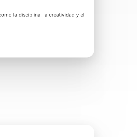
 para comenzar?
escubre todos los beneficios que esta disciplina
tros instructores te guiarán en cada paso.
Comienza hoy mismo
Ver horarios
Inscríbete ahora