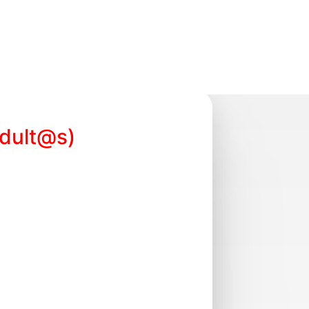
 del ballet clásico, centrándose en la
iones, ideas y reflexiones sobre la
 gravedad, el suelo y la expresión del
iendo a cada coreógrafo desarrollar su
 caída y la recuperación. Incorpora
, explorando temas como la identidad,
 ballet, ofreciendo una estructura más