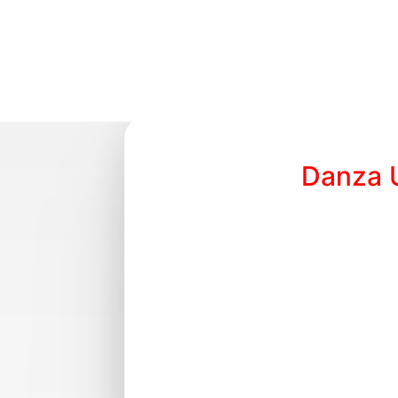
La danza contemporánea es un estilo q
individualidad, la exploración del
sociedad actual. Combina técnicas div
Se aleja de la belleza tradicional pa
propio lenguaje. Se utiliza la gra
elementos de otras danzas y busca co
La danza contemporánea cuestiona los 